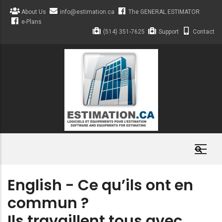
Skip
About Us
info@estimation.ca
The GENERAL ESTIMATOR
to
e-Plans
main
(514) 351-7625
Support
Contact
content
English - Ce qu’ils ont en
commun ?
Ils travaillent tous avec