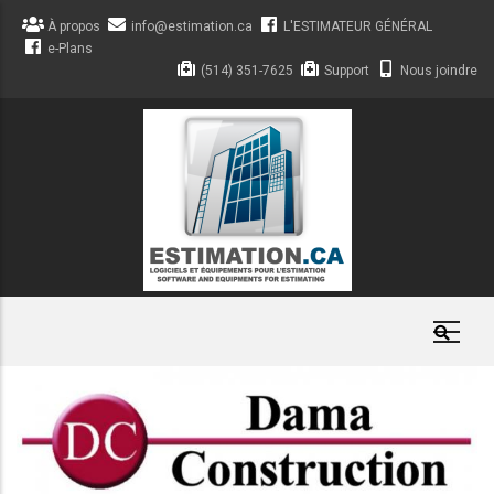
Aller
À propos
info@estimation.ca
L'ESTIMATEUR GÉNÉRAL
au
e-Plans
contenu
(514) 351-7625
Support
Nous joindre
principal