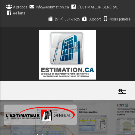
Aller
À propos
info@estimation.ca
L'ESTIMATEUR GÉNÉRAL
au
e-Plans
contenu
(514) 351-7625
Support
Nous joindre
principal