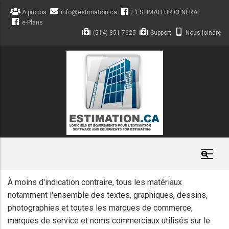
Aller
À propos
info@estimation.ca
L'ESTIMATEUR GÉNÉRAL
au
e-Plans
contenu
(514) 351-7625
Support
Nous joindre
principal
À moins d'indication contraire, tous les matériaux
notamment l'ensemble des textes, graphiques, dessins,
photographies et toutes les marques de commerce,
marques de service et noms commerciaux utilisés sur le