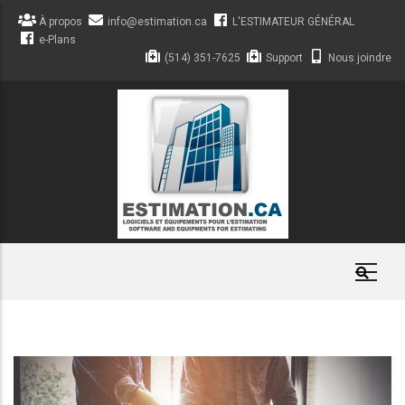
Aller
À propos
info@estimation.ca
L'ESTIMATEUR GÉNÉRAL
au
e-Plans
contenu
(514) 351-7625
Support
Nous joindre
principal